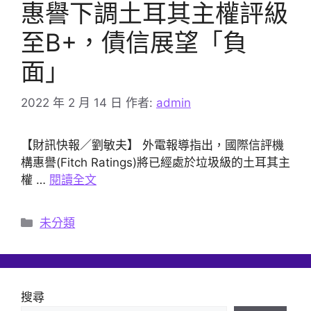
惠譽下調土耳其主權評級
至B+，債信展望「負
面」
2022 年 2 月 14 日
作者:
admin
【財訊快報／劉敏夫】 外電報導指出，國際信評機
構惠譽(Fitch Ratings)將已經處於垃圾級的土耳其主
權 …
閱讀全文
分
未分類
類
搜尋