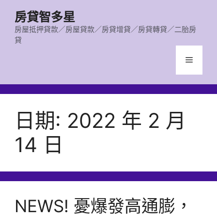
跳
房貸智多星
至
主
房屋抵押貸款／房屋貸款／房貸增貸／房貸轉貸／二胎房
貸
要
內
選
容
單
日期:
2022 年 2 月
14 日
NEWS! 憂爆發高通膨，