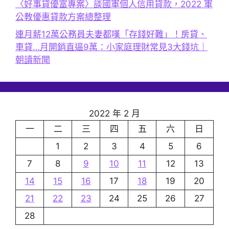
〈好事貸優富專案〉談國軍個人信用貸款，2022 軍
公教優惠貸款方案總整理
連月薪12萬公務員夫妻都嘆「存錢好難」！房貸、
車貸…月開銷直逼9萬：小家庭理財常見3大錢坑｜
朝讀新聞
2022 年 2 月
一
二
三
四
五
六
日
1
2
3
4
5
6
7
8
9
10
11
12
13
14
15
16
17
18
19
20
21
22
23
24
25
26
27
28