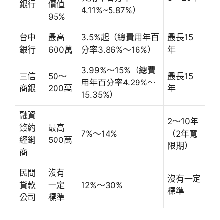
銀行
價值
4.11%~5.87%）
95%
台中
最高
3.5%起（總費用年百
最長15
銀行
600萬
分率3.86%～16%）
年
3.99%～15%（總費
三信
50～
最長15
用年百分率4.29%～
商銀
200萬
年
15.35%）
融資
2～10年
簽約
最高
7%～14%
（2年寬
經銷
500萬
限期）
商
民間
沒有
沒有一定
貸款
一定
12%～30%
標準
公司
標準