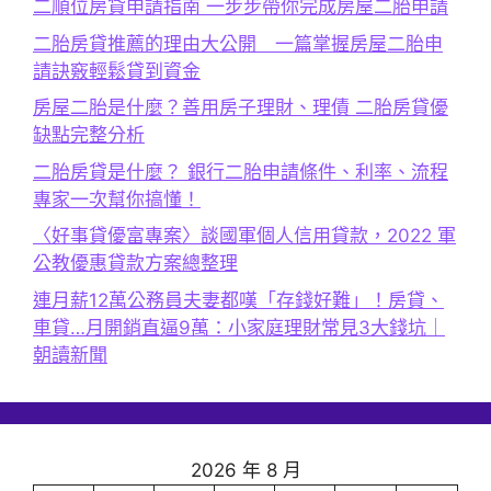
二順位房貸申請指南 一步步帶你完成房屋二胎申請
二胎房貸推薦的理由大公開 一篇掌握房屋二胎申
請訣竅輕鬆貸到資金
房屋二胎是什麼？善用房子理財、理債 二胎房貸優
缺點完整分析
二胎房貸是什麼？ 銀行二胎申請條件、利率、流程
專家一次幫你搞懂！
〈好事貸優富專案〉談國軍個人信用貸款，2022 軍
公教優惠貸款方案總整理
連月薪12萬公務員夫妻都嘆「存錢好難」！房貸、
車貸…月開銷直逼9萬：小家庭理財常見3大錢坑｜
朝讀新聞
2026 年 8 月