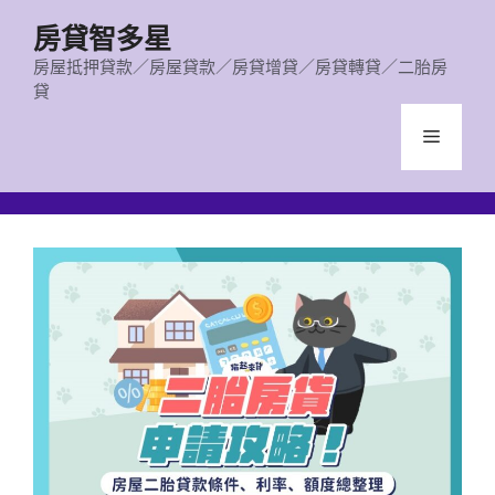
跳
房貸智多星
至
主
房屋抵押貸款／房屋貸款／房貸增貸／房貸轉貸／二胎房
貸
要
內
選
容
單