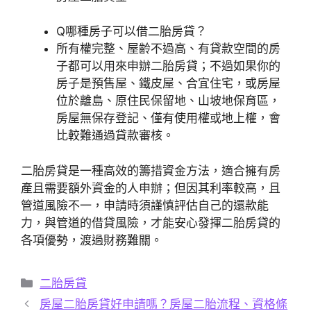
Q
哪種房子可以借二胎房貸？
所有權完整、屋齡不過高、有貸款空間的房
子都可以用來申辦二胎房貸；不過如果你的
房子是預售屋、鐵皮屋、合宜住宅，或房屋
位於離島、原住民保留地、山坡地保育區，
房屋無保存登記、僅有使用權或地上權，會
比較難通過貸款審核。
二胎房貸是一種高效的籌措資金方法，適合擁有房
產且需要額外資金的人申辦；但因其利率較高，且
管道風險不一，申請時須謹慎評估自己的還款能
力，與管道的借貸風險，才能安心發揮二胎房貸的
各項優勢，渡過財務難關。
分
二胎房貸
類
房屋二胎房貸好申請嗎？房屋二胎流程、資格條