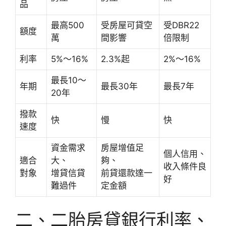
品
最高500
受房屋可貸空
受DBR22
額度
萬
間影響
倍限制
利率
5%～16%
2.3%起
2%～16%
最長10～
年期
最長30年
最長7年
20年
撥款
快
慢
快
速度
資金需求
房屋增值足
個人信用、
適合
大、
夠、
收入條件良
對象
增貸信貸
前貸還款達一
好
難過件
定金額
二、二胎房貸銀行利率、