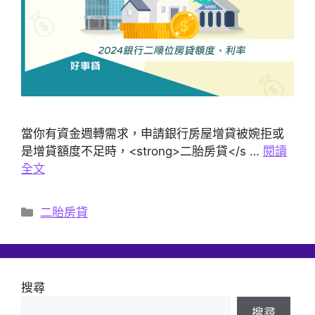
當你有資金週轉需求，申請銀行房屋增貸被婉拒或
是增貸額度不足時，<strong>二胎房貸</s …
閱讀
全文
分
二胎房貸
類
搜尋
搜尋