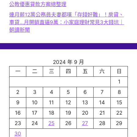
公教優惠貸款方案總整理
連月薪12萬公務員夫妻都嘆「存錢好難」！房貸、
車貸…月開銷直逼9萬：小家庭理財常見3大錢坑｜
朝讀新聞
2024 年 9 月
一
二
三
四
五
六
日
1
2
3
4
5
6
7
8
9
10
11
12
13
14
15
16
17
18
19
20
21
22
23
24
25
26
27
28
29
30