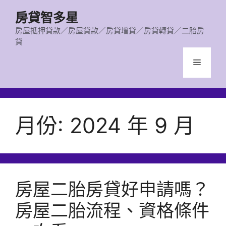
跳
房貸智多星
至
主
房屋抵押貸款／房屋貸款／房貸增貸／房貸轉貸／二胎房
貸
要
內
選
容
單
月份:
2024 年 9 月
房屋二胎房貸好申請嗎？
房屋二胎流程、資格條件