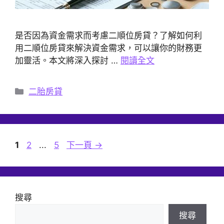
是否因為資金需求而考慮二順位房貸？了解如何利
用二順位房貸來解決資金需求，可以讓你的財務更
加靈活。本文將深入探討 …
閱讀全文
分
二胎房貸
類
頁
頁
頁
1
2
...
5
下一頁
→
面
面
面
搜尋
搜尋