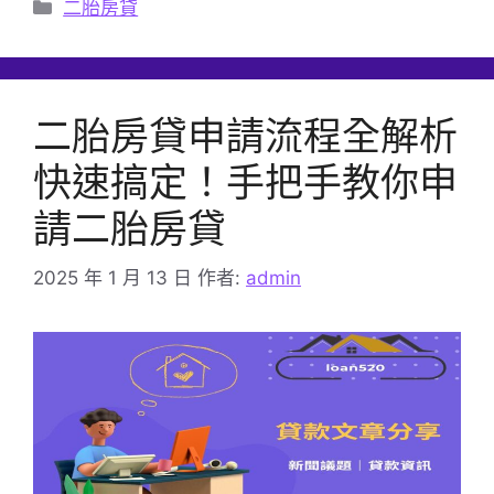
分
二胎房貸
類
二胎房貸申請流程全解析
快速搞定！手把手教你申
請二胎房貸
2025 年 1 月 13 日
作者:
admin