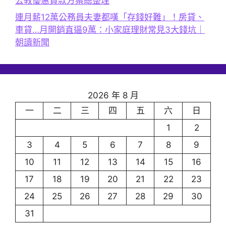
公教優惠貸款方案總整理
連月薪12萬公務員夫妻都嘆「存錢好難」！房貸、
車貸…月開銷直逼9萬：小家庭理財常見3大錢坑｜
朝讀新聞
2026 年 8 月
一
二
三
四
五
六
日
1
2
3
4
5
6
7
8
9
10
11
12
13
14
15
16
17
18
19
20
21
22
23
24
25
26
27
28
29
30
31