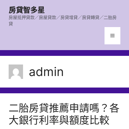
跳
房貸智多星
至
主
房屋抵押貸款／房屋貸款／房貸增貸／房貸轉貸／二胎房
貸
要
內
選
容
單
admin
二胎房貸推薦申請嗎？各
大銀行利率與額度比較