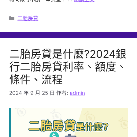
分
二胎房貸
類
二胎房貸是什麼?2024銀
行二胎房貸利率、額度、
條件、流程
2024 年 9 月 25 日
作者:
admin