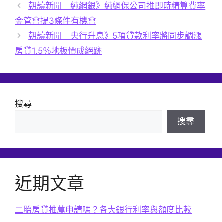
類
朝讀新聞｜純網銀》純網保公司推即時精算費率
金管會提3條件有機會
朝讀新聞｜央行升息》5項貸款利率將同步調漲
房貸1.5％地板價成絕跡
搜尋
搜尋
近期文章
二胎房貸推薦申請嗎？各大銀行利率與額度比較