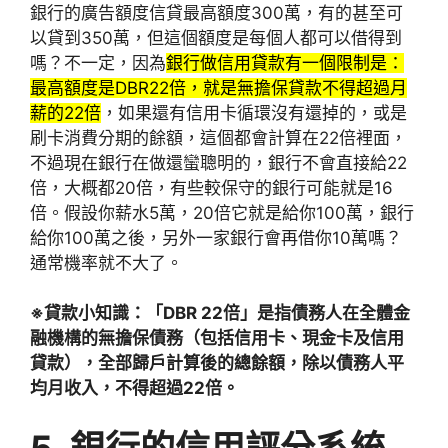
銀行的廣告額度信貸最高額度300萬，有的甚至可
以貸到350萬，但這個額度是每個人都可以借得到
嗎？不一定，因為
銀行做信用貸款有一個限制是：
最高額度是DBR22倍，就是無擔保貸款不得超過月
薪的22倍
，如果還有信用卡循環沒有還掉的，或是
刷卡消費分期的餘額，這個都會計算在22倍裡面，
不過現在銀行在做還蠻聰明的，銀行不會直接給22
倍，大概都20倍，有些較保守的銀行可能就是16
倍。假設你薪水5萬，20倍它就是給你100萬，銀行
給你100萬之後，另外一家銀行會再借你10萬嗎？
通常機率就不大了。
※貸款小知識：
「DBR 22倍」是指債務人在全體金
融機構的無擔保債務（包括信用卡、現金卡及信用
貸款），全部歸戶計算後的總餘額，除以債務人平
均月收入，不得超過22倍。
5.
銀行的信用評分系統