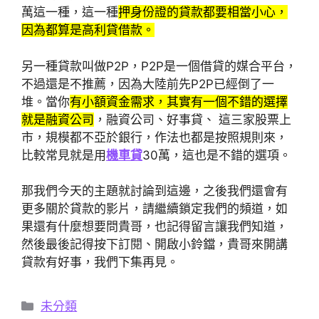
萬這一種，這一種
押身份證的貸款都要相當小心，
因為都算是高利貸借款。
另一種貸款叫做P2P，P2P是一個借貸的媒合平台，
不過還是不推薦，因為大陸前先P2P已經倒了一
堆。當你
有小額資金需求，其實有一個不錯的選擇
就是融資公司
，融資公司、好事貸、 這三家股票上
市，規模都不亞於銀行，作法也都是按照規則來，
比較常見就是用
機車貸
30萬，這也是不錯的選項。
那我們今天的主題就討論到這邊，之後我們還會有
更多關於貸款的影片，請繼續鎖定我們的頻道，如
果還有什麼想要問貴哥，也記得留言讓我們知道，
然後最後記得按下訂閱、開啟小鈴鐺，貴哥來開講
貸款有好事，我們下集再見。
分
未分類