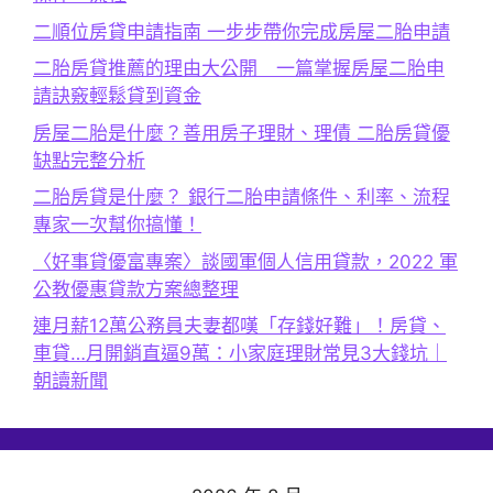
二順位房貸申請指南 一步步帶你完成房屋二胎申請
二胎房貸推薦的理由大公開 一篇掌握房屋二胎申
請訣竅輕鬆貸到資金
房屋二胎是什麼？善用房子理財、理債 二胎房貸優
缺點完整分析
二胎房貸是什麼？ 銀行二胎申請條件、利率、流程
專家一次幫你搞懂！
〈好事貸優富專案〉談國軍個人信用貸款，2022 軍
公教優惠貸款方案總整理
連月薪12萬公務員夫妻都嘆「存錢好難」！房貸、
車貸…月開銷直逼9萬：小家庭理財常見3大錢坑｜
朝讀新聞