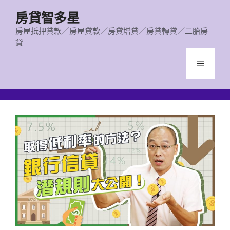
跳
房貸智多星
至
主
房屋抵押貸款／房屋貸款／房貸增貸／房貸轉貸／二胎房
貸
要
內
選
容
單