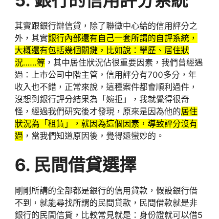
其實跟銀行辦信貸，除了聯徵中心給的信用評分之
外，其實
銀行內部還有自己一套所謂的自評系統，
大概還有包括幾個關鍵，比如說：學歷、居住狀
況……等
，其中居住狀況佔很重要因素，我們曾經遇
過：上市公司中階主管，信用評分有700多分，年
收入也不錯，正常來說，這種案件都會順利過件，
沒想到銀行評分結果為「婉拒」，我就覺得很奇
怪，經過我們研究後才發現，原來是因為他的
居住
狀況為「租賃」，就因為這個因素，導致評分沒有
過
，當我們知道原因後，覺得還蠻妙的。
6. 民間借貸選擇
剛剛所講的全部都是銀行的信用貸款，假設銀行借
不到，就能尋找所謂的民間貸款，民間借款就是非
銀行的民間信貸，比較常見就是：身份證就可以借5