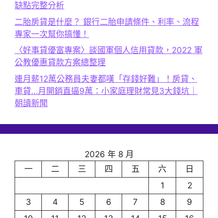
缺點完整分析
二胎房貸是什麼？ 銀行二胎申請條件、利率、流程
專家一次幫你搞懂！
〈好事貸優富專案〉談國軍個人信用貸款，2022 軍
公教優惠貸款方案總整理
連月薪12萬公務員夫妻都嘆「存錢好難」！房貸、
車貸…月開銷直逼9萬：小家庭理財常見3大錢坑｜
朝讀新聞
2026 年 8 月
一
二
三
四
五
六
日
1
2
3
4
5
6
7
8
9