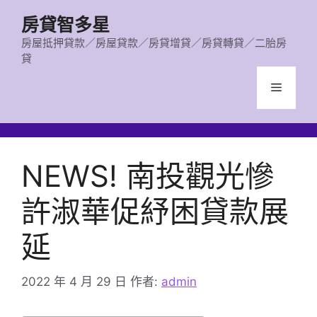
跳
房貸智多星
至
主
房屋抵押貸款／房屋貸款／房貸增貸／房貸轉貸／二胎房
貸
要
內
選
容
單
NEWS! 南投觀光慘
許淑華促紓困貸款展
延
2022 年 4 月 29 日
作者:
admin