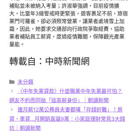
補貼並未被納入考量；許淑華強調，目前疫情擴
大，比當年3級警戒時更緊張，遊客裹足不前，旅宿
業門可羅雀，卻必須照常營業，讓業者處境雪上加
霜，因此，她要求交通部向行政院爭取經費，協助
業者補貼員工薪資，度過疫情難關，保障觀光產業
量能。
轉載自：中時新聞網
分
未分類
類
〈中年失業貸款〉什麼職業中年失業最可怕？
網友不約而同拋「這高薪身份」｜朝讀新聞
連月薪12萬公務員夫妻都嘆「存錢好難」！房
貸、車貸…月開銷直逼9萬：小家庭理財常見3大錢
坑｜朝讀新聞